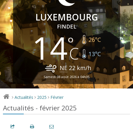
LUXEMBOURG
FINDEL
14
26
°C
13
°C
NE
22
km/h
Samedi 08 août 2026 à 04h05
Actualités
2025
Février
>
>
>
Actualités - février 2025