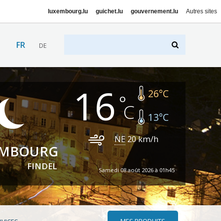
luxembourg.lu
guichet.lu
gouvernement.lu
Autres sites
FR
DE
16
26
°C
13
°C
NE
20
km/h
EMBOURG
FINDEL
Samedi 08 août 2026 à 01h45
MES PRODUITS