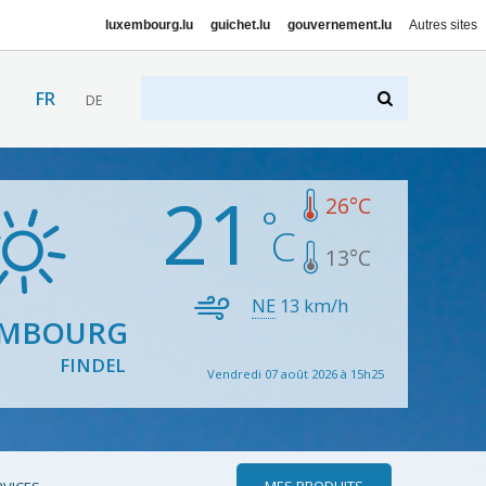
luxembourg.lu
guichet.lu
gouvernement.lu
Autres sites
FR
DE
21
26
°C
13
°C
NE
13
km/h
EMBOURG
FINDEL
Vendredi 07 août 2026 à 15h25
MES PRODUITS