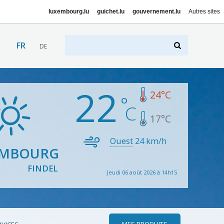
luxembourg.lu
guichet.lu
gouvernement.lu
Autres sites
FR
DE
22
24
°C
17
°C
Ouest
24
km/h
EMBOURG
FINDEL
Jeudi 06 août 2026 à 14h15
MES PRODUITS