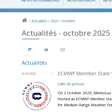
MÉTÉO AU LUXEMBOURG
MÉTÉO EN EUROPE
MÉTÉ
Actualités
2025
Octobre
>
>
>
Actualités - octobre 2025
Actualités
ECMWF Member State V
9-10-2025
Salle de presse
On 2 October 2025, MeteoLux (m
hosted an ECMWF Member State 
for Medium-Range Weather Fore