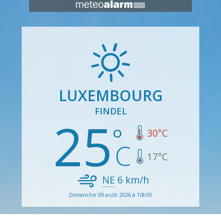
LUXEMBOURG
FINDEL
25
30
°C
17
°C
NE
6
km/h
Dimanche 09 août 2026 à 10h55