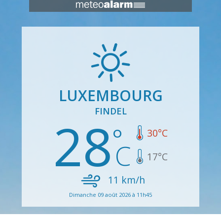
LUXEMBOURG
FINDEL
28
30
°C
17
°C
11
km/h
Dimanche 09 août 2026 à 11h45