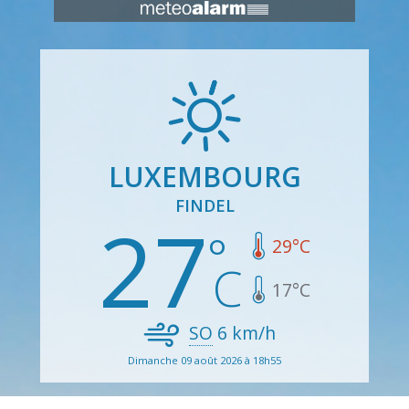
LUXEMBOURG
FINDEL
27
29
°C
17
°C
SO
6
km/h
Dimanche 09 août 2026 à 18h55