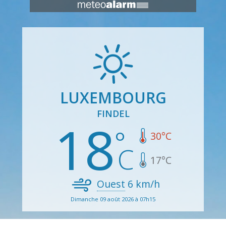
LUXEMBOURG
FINDEL
18
30
°C
17
°C
Ouest
6
km/h
Dimanche 09 août 2026 à 07h15