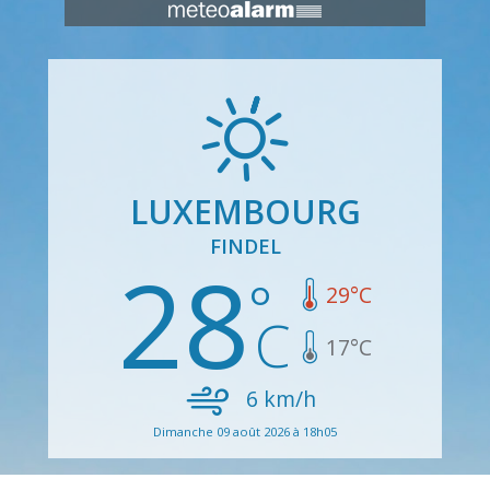
LUXEMBOURG
FINDEL
28
29
°C
17
°C
6
km/h
Dimanche 09 août 2026 à 18h05