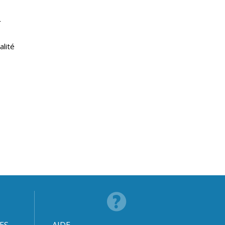
r
s
alité