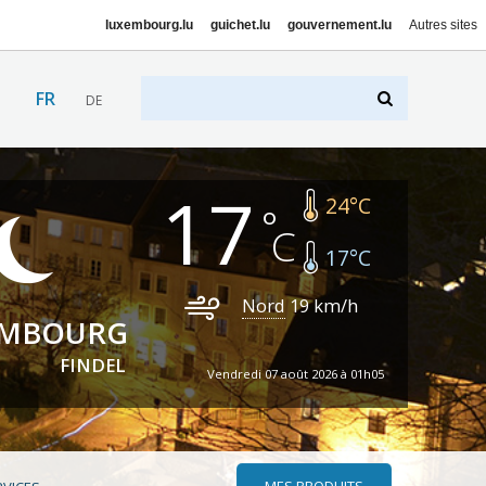
luxembourg.lu
guichet.lu
gouvernement.lu
Autres sites
FR
DE
17
24
°C
17
°C
Nord
19
km/h
EMBOURG
FINDEL
Vendredi 07 août 2026 à 01h05
MES PRODUITS