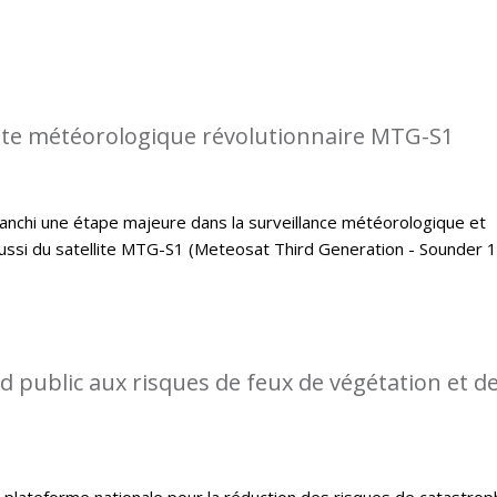
llite météorologique révolutionnaire MTG-S1
 franchi une étape majeure dans la surveillance météorologique et
éussi du satellite MTG-S1 (Meteosat Third Generation - Sounder 1
d public aux risques de feux de végétation et d
 plateforme nationale pour la réduction des risques de catastrop