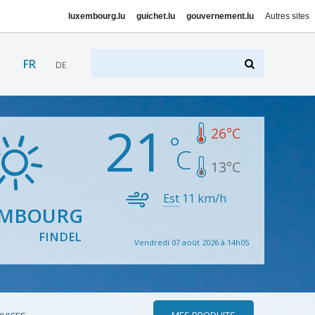
luxembourg.lu
guichet.lu
gouvernement.lu
Autres sites
FR
DE
21
26
°C
13
°C
Est
11
km/h
EMBOURG
FINDEL
Vendredi 07 août 2026 à 14h05
MES PRODUITS