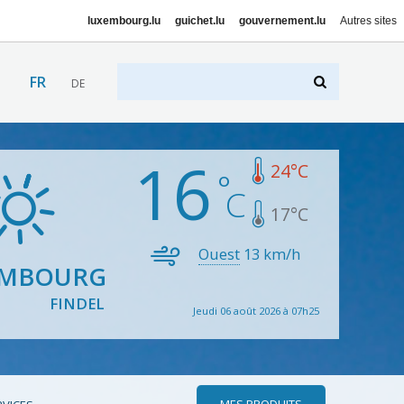
luxembourg.lu
guichet.lu
gouvernement.lu
Autres sites
FR
DE
16
24
°C
17
°C
Ouest
13
km/h
EMBOURG
FINDEL
Jeudi 06 août 2026 à 07h25
MES PRODUITS