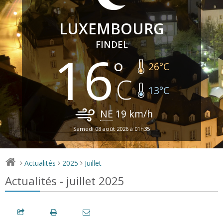
LUXEMBOURG
FINDEL
16
26
°C
13
°C
NE
19
km/h
Samedi 08 août 2026 à 01h35
Actualités
2025
Juillet
>
>
>
Actualités - juillet 2025