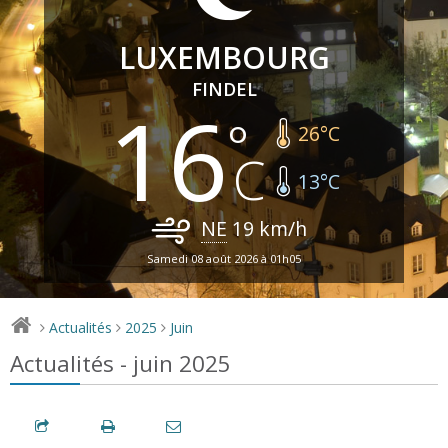
LUXEMBOURG
FINDEL
16
26
°C
13
°C
NE
19
km/h
Samedi 08 août 2026 à 01h05
Actualités
2025
Juin
>
>
>
Actualités - juin 2025