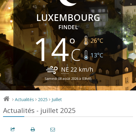
LUXEMBOURG
FINDEL
14
26
°C
13
°C
NE
22
km/h
Samedi 08 août 2026 à 03h45
Actualités
2025
Juillet
>
>
>
Actualités - juillet 2025