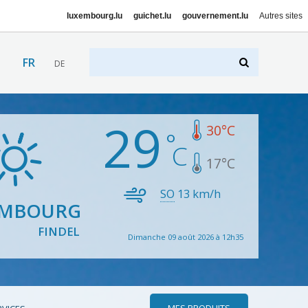
luxembourg.lu
guichet.lu
gouvernement.lu
Autres sites
FR
DE
29
30
°C
17
°C
SO
13
km/h
EMBOURG
FINDEL
Dimanche 09 août 2026 à 12h35
MES PRODUITS