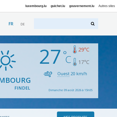
luxembourg.lu
guichet.lu
gouvernement.lu
Autres sites
FR
DE
27
29
°C
17
°C
Ouest
20
km/h
EMBOURG
FINDEL
Dimanche 09 août 2026 à 15h05
MES PRODUITS