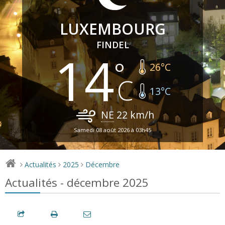
LUXEMBOURG
FINDEL
14
26
°C
13
°C
NE
22
km/h
Samedi 08 août 2026 à 03h45
Actualités
2025
Décembre
>
>
>
Actualités - décembre 2025