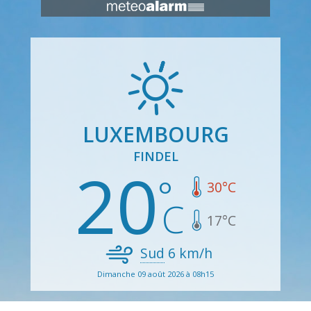
LUXEMBOURG
FINDEL
20
30
°C
17
°C
Sud
6
km/h
Dimanche 09 août 2026 à 08h15