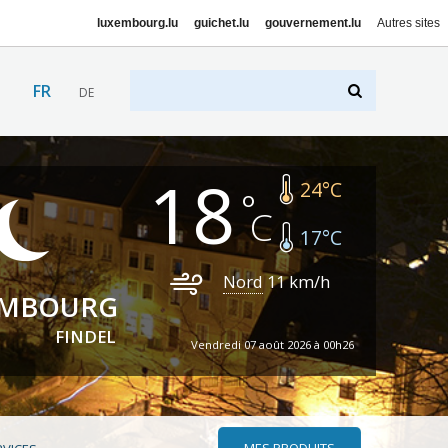
luxembourg.lu
guichet.lu
gouvernement.lu
Autres sites
FR
DE
18
24
°C
17
°C
Nord
11
km/h
EMBOURG
FINDEL
Vendredi 07 août 2026 à 00h26
MES PRODUITS