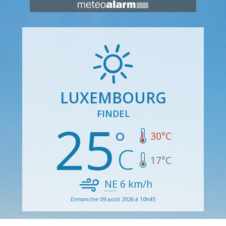
LUXEMBOURG
FINDEL
25
30
°C
17
°C
NE
6
km/h
Dimanche 09 août 2026 à 10h45