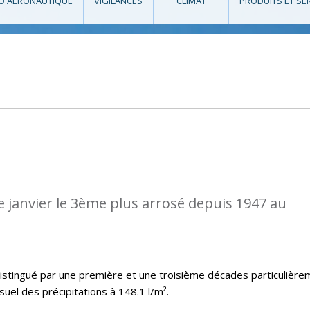
O AÉRONAUTIQUE
VIGILANCES
CLIMAT
PRODUITS ET SE
de janvier le 3ème plus arrosé depuis 1947 au
distingué par une première et une troisième décades particulière
uel des précipitations à 148.1 l/m².