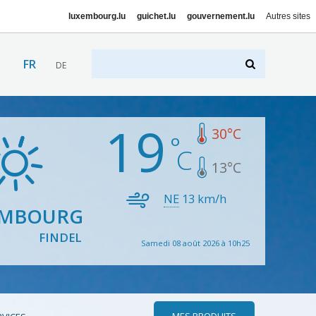
luxembourg.lu
guichet.lu
gouvernement.lu
Autres sites
FR
DE
19
30
°C
13
°C
NE
13
km/h
EMBOURG
FINDEL
Samedi 08 août 2026 à 10h25
MES PRODUITS