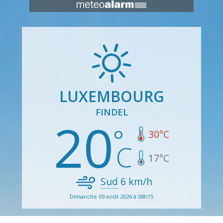
LUXEMBOURG
FINDEL
20
30
°C
17
°C
Sud
6
km/h
Dimanche 09 août 2026 à 08h15