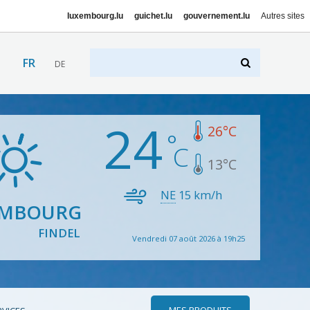
luxembourg.lu
guichet.lu
gouvernement.lu
Autres sites
FR
DE
24
26
°C
13
°C
NE
15
km/h
EMBOURG
FINDEL
Vendredi 07 août 2026 à 19h25
MES PRODUITS