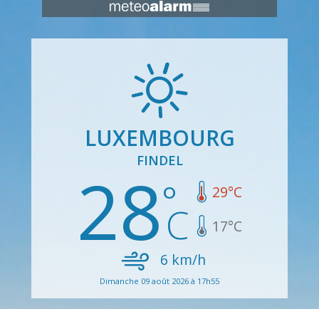
LUXEMBOURG
FINDEL
28
29
°C
17
°C
6
km/h
Dimanche 09 août 2026 à 17h55