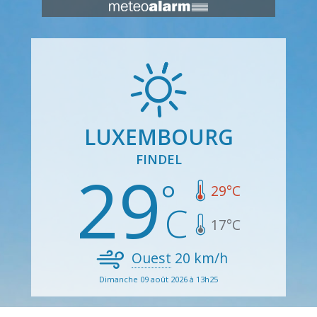
LUXEMBOURG
FINDEL
29
29
°C
17
°C
Ouest
20
km/h
Dimanche 09 août 2026 à 13h25