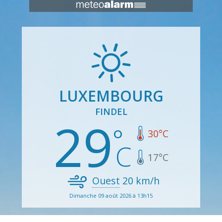
LUXEMBOURG
FINDEL
29
30
°C
17
°C
Ouest
20
km/h
Dimanche 09 août 2026 à 13h15