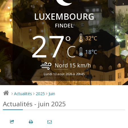
LUXEMBOURG
FINDEL
27
32
°C
18
°C
Nord
15
km/h
Lundi 10 août 2026 à 20h45
Actualités
2025
Juin
>
>
>
Actualités - juin 2025