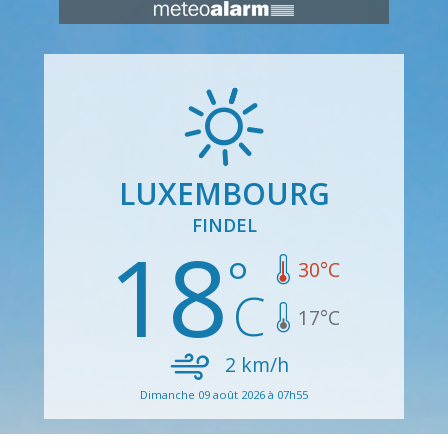
LUXEMBOURG
FINDEL
18
30
°C
17
°C
2
km/h
Dimanche 09 août 2026 à 07h55