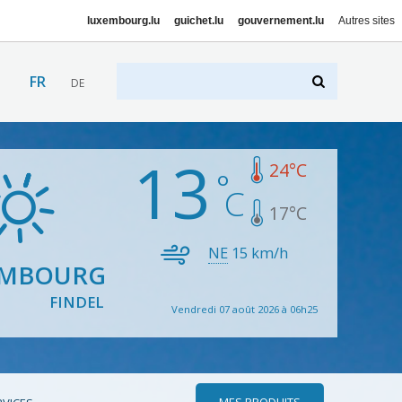
luxembourg.lu
guichet.lu
gouvernement.lu
Autres sites
FR
DE
13
24
°C
17
°C
NE
15
km/h
EMBOURG
FINDEL
Vendredi 07 août 2026 à 06h25
MES PRODUITS