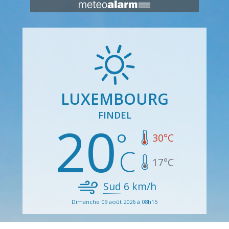
LUXEMBOURG
FINDEL
20
30
°C
17
°C
Sud
6
km/h
Dimanche 09 août 2026 à 08h15