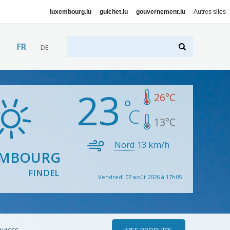
luxembourg.lu
guichet.lu
gouvernement.lu
Autres sites
FR
DE
23
26
°C
13
°C
Nord
13
km/h
EMBOURG
FINDEL
Vendredi 07 août 2026 à 17h05
MES PRODUITS