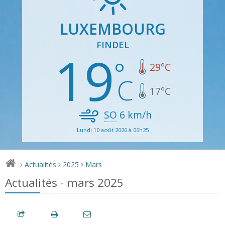
LUXEMBOURG
FINDEL
19
29
°C
17
°C
SO
6
km/h
Lundi 10 août 2026 à 06h25
Actualités
2025
Mars
>
>
>
Actualités - mars 2025