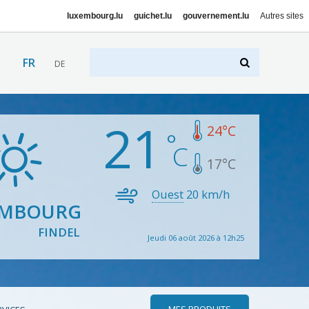
luxembourg.lu
guichet.lu
gouvernement.lu
Autres sites
FR
DE
21
24
°C
17
°C
Ouest
20
km/h
EMBOURG
FINDEL
Jeudi 06 août 2026 à 12h25
MES PRODUITS