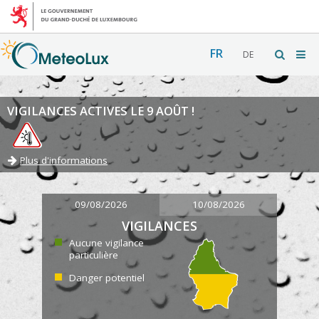
FR
DE
VIGILANCES ACTIVES LE 9 AOÛT !
Plus d'informations
09/08/2026
10/08/2026
VIGILANCES
Aucune vigilance
particulière
Danger potentiel