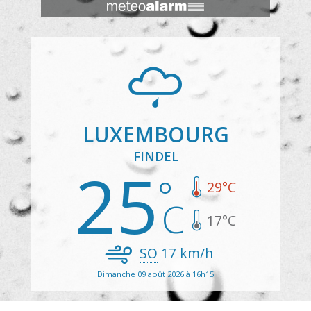
LUXEMBOURG
FINDEL
25
29
°C
17
°C
SO
17
km/h
Dimanche 09 août 2026 à 16h15