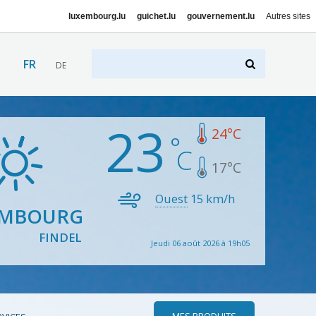
luxembourg.lu
guichet.lu
gouvernement.lu
Autres sites
FR
DE
23
24
°C
17
°C
Ouest
15
km/h
EMBOURG
FINDEL
Jeudi 06 août 2026 à 19h05
MES PRODUITS