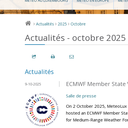
MÉTÉO AU LUXEMBOURG
MÉTÉO EN EUROPE
MÉTÉ
Actualités
2025
Octobre
>
>
>
Actualités - octobre 2025
Actualités
ECMWF Member State V
9-10-2025
Salle de presse
On 2 October 2025, MeteoLux (m
hosted an ECMWF Member State 
for Medium-Range Weather Fore