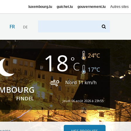
luxembourg.lu
guichet.lu
gouvernement.lu
Autres sites
FR
DE
18
24
°C
17
°C
Nord
11
km/h
EMBOURG
FINDEL
Jeudi 06 août 2026 à 23h55
MES PRODUITS