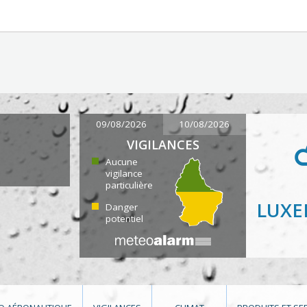
09/08/2026
10/08/2026
VIGILANCES
Aucune
vigilance
particulière
LUX
Danger
potentiel