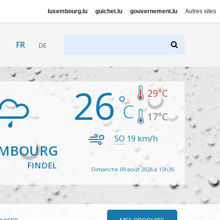
luxembourg.lu
guichet.lu
gouvernement.lu
Autres sites
FR
DE
26
29
°C
17
°C
SO
19
km/h
EMBOURG
FINDEL
Dimanche 09 août 2026 à 15h35
MES PRODUITS