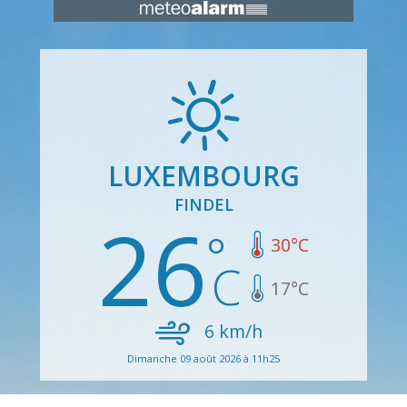
LUXEMBOURG
FINDEL
26
30
°C
17
°C
6
km/h
Dimanche 09 août 2026 à 11h25