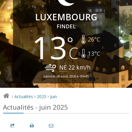
LUXEMBOURG
FINDEL
13
26
°C
13
°C
NE
22
km/h
Samedi 08 août 2026 à 05h45
Actualités
2025
Juin
>
>
>
Actualités - juin 2025