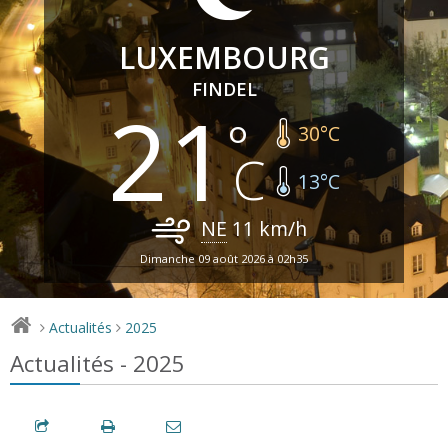
LUXEMBOURG
FINDEL
21
30
°C
13
°C
NE
11
km/h
Dimanche 09 août 2026 à 02h35
Actualités
2025
>
>
Actualités - 2025