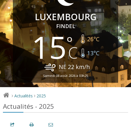
LUXEMBOURG
FINDEL
15
26
°C
13
°C
NE
22
km/h
Samedi 08 août 2026 à 03h25
Actualités
2025
>
>
Actualités - 2025