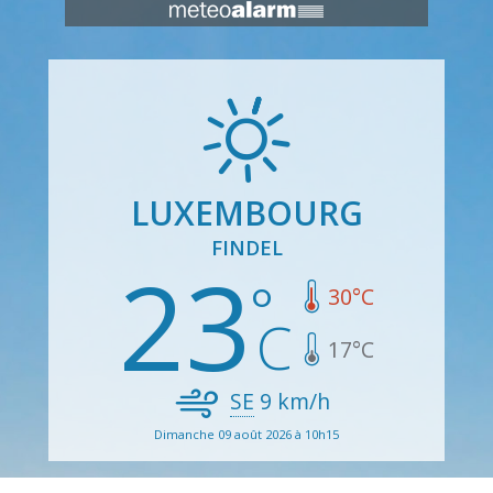
LUXEMBOURG
FINDEL
23
30
°C
17
°C
SE
9
km/h
Dimanche 09 août 2026 à 10h15