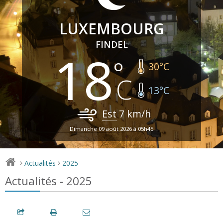
LUXEMBOURG
FINDEL
18
30
°C
13
°C
Est
7
km/h
Dimanche 09 août 2026 à 05h45
Actualités
2025
>
>
Actualités - 2025