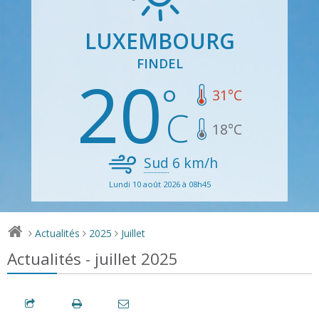
LUXEMBOURG
FINDEL
20
31
°C
18
°C
Sud
6
km/h
Lundi 10 août 2026 à 08h45
Actualités
2025
Juillet
>
>
>
Actualités - juillet 2025