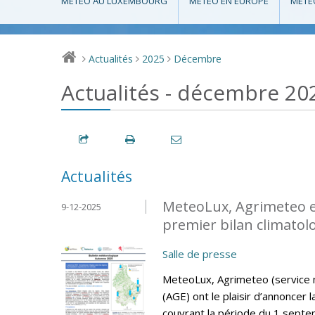
MÉTÉO AU LUXEMBOURG
MÉTÉO EN EUROPE
MÉTÉ
Actualités
2025
Décembre
>
>
>
Actualités - décembre 20
Actualités
MeteoLux, Agrimeteo et 
9-12-2025
premier bilan climatol
Salle de presse
MeteoLux, Agrimeteo (service mé
(AGE) ont le plaisir d’annoncer 
couvrant la période du 1 sept