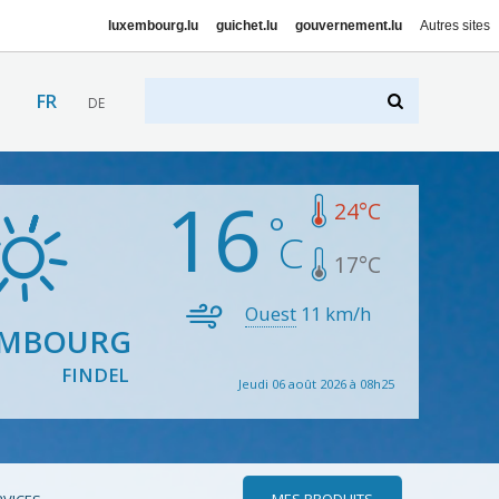
luxembourg.lu
guichet.lu
gouvernement.lu
Autres sites
FR
DE
16
24
°C
17
°C
Ouest
11
km/h
EMBOURG
FINDEL
Jeudi 06 août 2026 à 08h25
MES PRODUITS