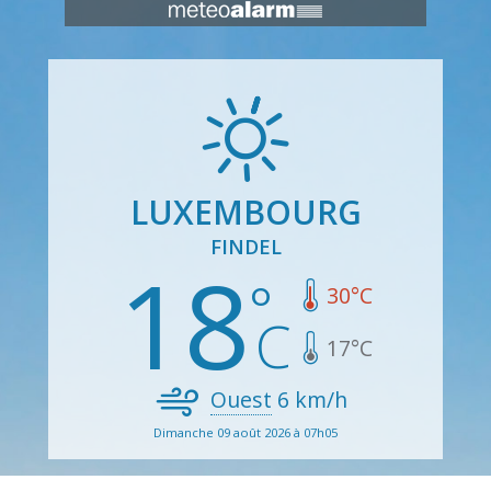
LUXEMBOURG
FINDEL
18
30
°C
17
°C
Ouest
6
km/h
Dimanche 09 août 2026 à 07h05