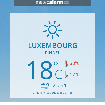
LUXEMBOURG
FINDEL
18
30
°C
17
°C
2
km/h
Dimanche 09 août 2026 à 07h55