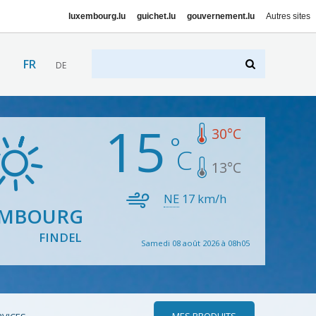
luxembourg.lu
guichet.lu
gouvernement.lu
Autres sites
FR
DE
15
30
°C
13
°C
NE
17
km/h
EMBOURG
FINDEL
Samedi 08 août 2026 à 08h05
MES PRODUITS