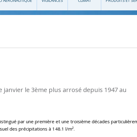
O AÉRONAUTIQUE
VIGILANCES
CLIMAT
PRODUITS ET SE
de janvier le 3ème plus arrosé depuis 1947 au
distingué par une première et une troisième décades particulière
uel des précipitations à 148.1 l/m².