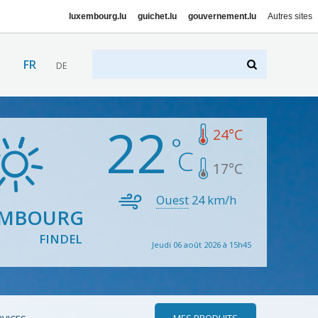
luxembourg.lu
guichet.lu
gouvernement.lu
Autres sites
FR
DE
22
24
°C
17
°C
Ouest
24
km/h
EMBOURG
FINDEL
Jeudi 06 août 2026 à 15h45
MES PRODUITS